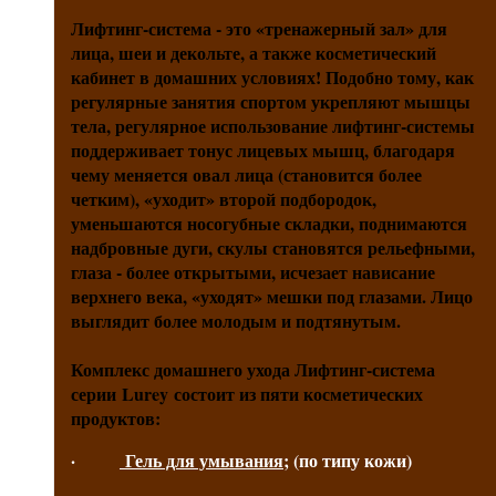
Лифтинг-система - это «тренажерный зал» для
лица, шеи и декольте, а также косметический
кабинет в домашних условиях! Подобно тому, как
регулярные занятия спортом укрепляют мышцы
тела, регулярное использование лифтинг-системы
поддерживает тонус лицевых мышц, благодаря
чему меняется овал лица (становится более
четким), «уходит» второй подбородок,
уменьшаются носогубные складки, поднимаются
надбровные дуги, скулы становятся рельефными,
глаза - более открытыми, исчезает нависание
верхнего века, «уходят» мешки под глазами. Лицо
выглядит более молодым и подтянутым.
Комплекс домашнего ухода Лифтинг-система
серии Lurey состоит из пяти косметических
продуктов:
·
Гель для умывания
; (по типу кожи)