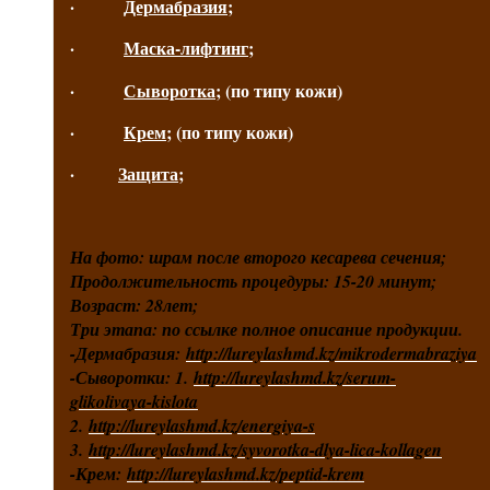
·
Дермабразия
;
·
Маска-лифтинг
;
·
Сыворотка
; (по типу кожи)
·
Крем
; (по типу кожи)
·
Защита
;
На фото: шрам после второго кесарева сечения;
Продолжительность процедуры: 15-20 минут;
Возраст: 28лет;
Три этапа: по ссылке полное описание продукции.
-Дермабразия:
http://lureylashmd.kz/mikrodermabraziya
-Сыворотки: 1.
http://lureylashmd.kz/serum-
glikolivaya-kislota
2.
http://lureylashmd.kz/energiya-s
3.
http://lureylashmd.kz/syvorotka-dlya-lica-kollagen
-Крем:
http://lureylashmd.kz/peptid-krem