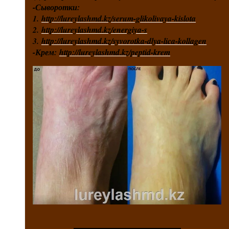
-Сыворотки:
1.
http://lureylashmd.kz/serum-glikolivaya-kislota
2.
http://lureylashmd.kz/energiya-s
3.
http://lureylashmd.kz/syvorotka-dlya-lica-kollagen
-Крем:
http://lureylashmd.kz/peptid-krem