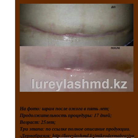
На фото: шрам после ожога в пять лет;
Продолжительность процедуры: 17 дней;
Возраст: 25лет;
Три этапа: по ссылке полное описание продукции.
-Дермабразия:
http://lureylashmd.kz/mikrodermabraziya