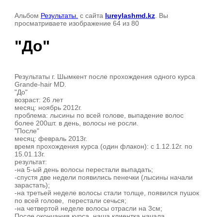
Альбом
Результаты.
с сайта
lureylashmd.kz
. Вы
просматриваете изображение 64 из 80
"До"
Результаты г. Шымкент после прохождения одного курса
Grande-hair MD.
"До"
возраст: 26 лет
месяц: ноябрь 2012г.
проблема: лысины по всей голове, выпадение волос
более 200шт. в день, волосы не росли.
"После"
месяц: февраль 2013г.
время прохождения курса (один флакон): с 1.12.12г. по
15.01.13г.
результат:
-на 5-ый день волосы перестали выпадать;
-спустя две недели появились пенечки (лысины начали
зарастать);
-на третьей неделе волосы стали толще, появился пушок
по всей голове, перестали сечься;
-на четвертой неделе волосы отрасли на 3см;
После окончания курса, наша клиентка начала